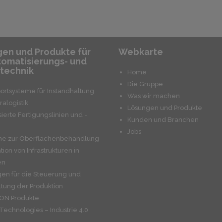
en und Produkte für
Webkarte
tomatisierungs- und
technik
Home
Die Gruppe
ortsysteme für Instandhaltung
Was wir machen
ralogistik
Lösungen und Produkte
sierte Fertigungslinien und -
Kunden und Branchen
Jobs
me zur Oberflächenbehandlung
ation von Infrastrukturen in
en
en für die Steuerung und
tung der Produktion
N Produkte
Technologies – Industrie 4.0