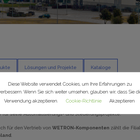
dukte
Lösungen und Projekte
Kataloge
Diese Website verwendet Cookies, um Ihre Erfahrungen zu
erfügt über eine Handelsniederlassung in Spartanburg (South Ca
verbessern. Wenn Sie sich weiter umsehen, glauben wir, dass Sie di
en Staaten als die großen multinationalen Konzerne mit
Verwendung akzeptieren.
Cookie-Richtlinie
Akzeptieren
 für seine Automatisierungs- und Steuerungsprojekte.
uch für den Vertrieb von
WETRON-Komponenten
zählt die Filia
land
.