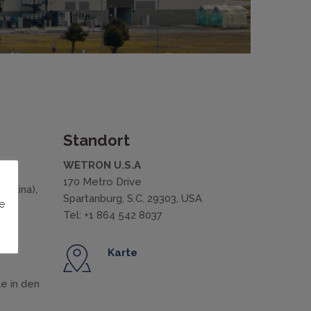
Standort
WETRON U.S.A
170 Metro Drive
rolina),
Spartanburg, S.C. 29303, USA
e
Tel: +1 864 542 8037
Karte
le in den