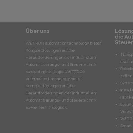
Über uns
Lösung
die Au
Steuer
WETRON automation technology bietet
Komplettlösungen auf die
Transp
Herausforderungen der industriellen
und Int
Automatisierungs- und Steuertechnik
Roboti
sowie der Intralogistik.WETRON
zellen
automation technology bietet
Syste
Komplettlösungen auf die
Install
Herausforderungen der industriellen
Fabrik
Automatisierungs- und Steuertechnik
Lösung
sowie der Intralogistik.
Verwal
WETRO
Smart 