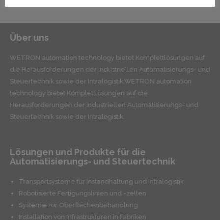
Über uns
WETRON automation technology bietet Komplettlösungen auf
die Herausforderungen der industriellen Automatisierungs- und
Steuertechnik sowie der Intralogistik.WETRON automation
technology bietet Komplettlösungen auf die
Herausforderungen der industriellen Automatisierungs- und
Steuertechnik sowie der Intralogistik.
Lösungen und Produkte für die
Automatisierungs- und Steuertechnik
Transportsysteme für Instandhaltung und Intralogistik
Robotisierte Fertigungslinien und -zellen
Systeme zur Oberflächenbehandlung
Installation von Infrastrukturen in Fabriken