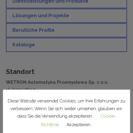
Dienstleistungen und Produkte
Lösungen und Projekte
Berufliche Profile
Kataloge
Standort
WETRON Automatyka Przemysłowa Sp. z o.o.
ul. Kossutha 9
40-844 Katowice, Polska
Diese Website verwendet Cookies, um Ihre Erfahrungen zu
Tel.: +48 791 133 446
verbessern. Wenn Sie sich weiter umsehen, glauben wir,
dass Sie die Verwendung akzeptieren.
Cookie-
Karte
Richtlinie
Akzeptieren