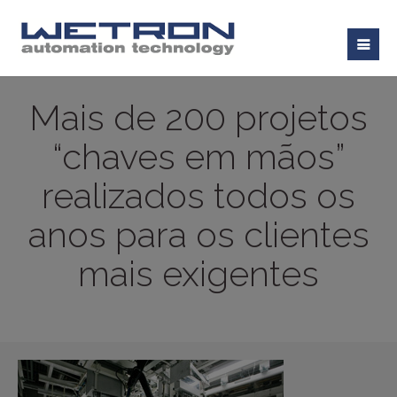
Mais de 200 projetos
“chaves em mãos”
realizados todos os
anos para os clientes
mais exigentes