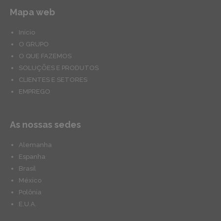
Mapa web
Início
O GRUPO
O QUE FAZEMOS
SOLUÇÕES E PRODUTOS
CLIENTES E SETORES
EMPREGO
As nossas sedes
Alemanha
Espanha
Brasil
México
Polônia
E.U.A.