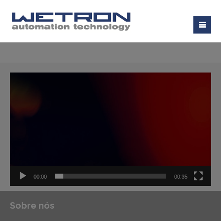
Tocador
de
vídeo
00:00
00:35
Sobre nós